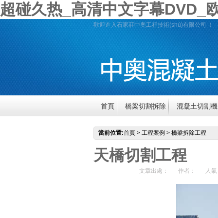
超碰久热_高清中文字幕DVD_欧
歡迎進入石家莊中奧工程技術(shù)有限公司 ！
首頁
橋梁切割拆除
混凝土切割機
行業(yè)資訊
公司介紹
聯(lián)
當前位置:
首頁
>
工程案例
>
橋梁拆除工程
天橋切割工程
文章出處：
作者：
人氣