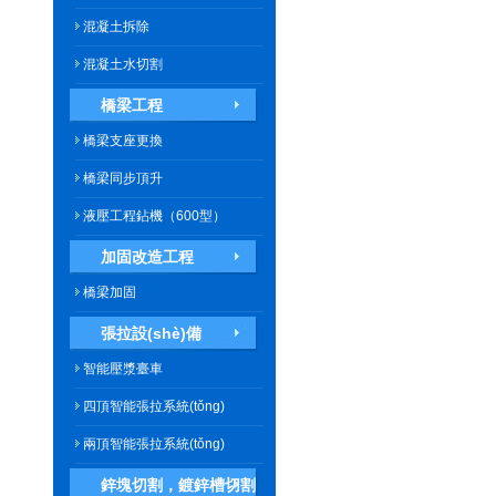
混凝土拆除
混凝土水切割
橋梁工程
橋梁支座更換
橋梁同步頂升
液壓工程鉆機（600型）
加固改造工程
橋梁加固
張拉設(shè)備
智能壓漿臺車
四頂智能張拉系統(tǒng)
兩頂智能張拉系統(tǒng)
鋅塊切割，鍍鋅槽切割