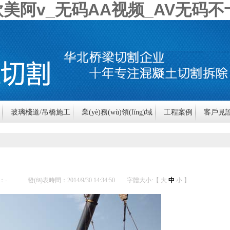
美阿v_无码AA视频_AV无码不
玻璃棧道/吊橋施工
業(yè)務(wù)領(lǐng)域
工程案例
客戶見
系我們
：
-
發(fā)表時間：2014/9/30 14:34:50
字體大小:【
大
中
小
】