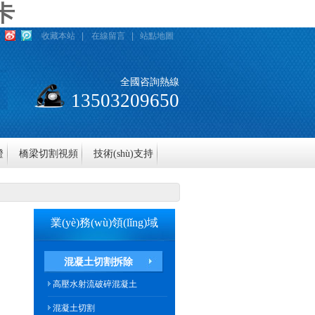
卡
收藏本站
|
在線留言
|
站點地圖
全國咨詢熱線
13503209650
證
橋梁切割視頻
技術(shù)支持
業(yè)務(wù)領(lǐng)域
混凝土切割拆除
高壓水射流破碎混凝土
混凝土切割