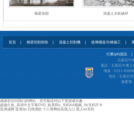
橋梁加固
混凝土水銑破碎
首頁
|
橋梁切割拆除
|
混凝土切割機
|
玻璃棧道/吊橋施工
|
業
行業(yè)資訊
|
石家莊中奧
電話：石家莊中奧工程
傳真：0311-85898
地址：石家莊市翟
備案號
感谢您访问我们的网站，您可能还对以下资源感兴趣：
超碰久热_高清中文字幕DVD_欧美阿v_无码AA视频_AV无码不卡
亚洲成网
亚洲3p
日韩潮吹
十八禁网站在线入口
黑人av无码