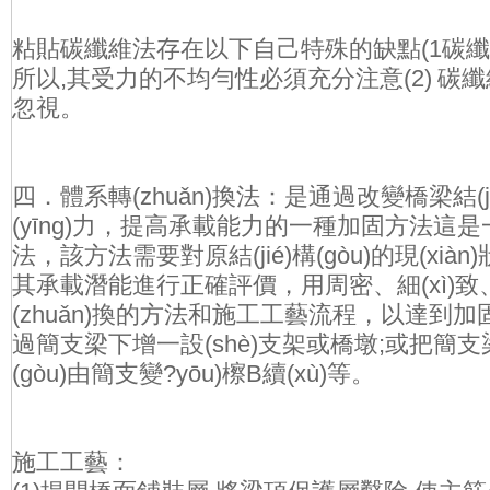
粘貼碳纖維法存在以下自己特殊的缺點(1碳纖
所以,其受力的不均勻性必須充分注意(2) 碳
忽視。
四．體系轉(zhuǎn)換法：是通過改變橋梁結(jié
(yīng)力，提高承載能力的一種加固方法這
法，該方法需要對原結(jié)構(gòu)的現(xiàn
其承載潛能進行正確評價，用周密、細(xì)
(zhuǎn)換的方法和施工工藝流程，以達到
過簡支梁下增一設(shè)支架或橋墩;或把簡支梁
(gòu)由簡支變?yōu)檫B續(xù)等。
施工工藝：