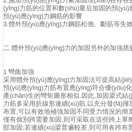
2.施加預(yù)應(yīng)力索加固現(xiàn)
(yīng)力筋的位置和數(shù)量后加固的預(yù)應
預(yù)應(yīng)力鋼筋的影響
3.體外預(yù)應(yīng)力鋼筋松弛、斷筋等
二.體外預(yù)應(yīng)力的加固另外的加強措
1 彎曲加強
采用體外預(yù)應(yīng)力加固法可提高結(jié
預(yù)應(yīng)力筋布置應(yīng)符合優(
產(chǎn)生的彎矩圖形相似.因此,加固梁式結(jié)構
力筋多采用折線形連續(xù)筋,以充分發(fā
布置,可以有效地補強加固不同受力情況的簡支梁和
僅有個別跨需要加固,則可采取在這些跨上單獨布置
部加固;若連續(xù)梁普遍較差,則可用各跨布