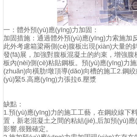
一：體外
預(yù)應(yīng)力加固
：
加固措施：通過體外預(yù)應(yīng)力索
此外考慮箱梁兩側(cè)腹板出現(xiàn)大量的斜
發(fā)展，加強對腹板混凝土的約束，增
板內(nèi)側(cè)粘貼鋼板。預(yù)應(yīn
(zhuǎn)向橫肋!墩頂導(dǎo)向槽的施工2.
(yù)緊5.高應(yīng)力張拉6.壓漿
缺點：
1.預(yù)應(yīng)力的施工工藝，在鋼
置，新老混凝土之間的粘結(jié),后加預(yù)應(y
影響,很難確定。