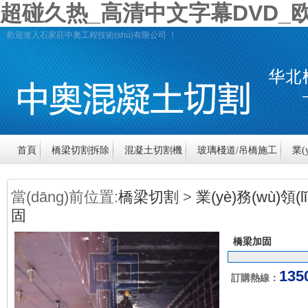
超碰久热_高清中文字幕DVD_欧
歡迎進入石家莊中奧工程技術(shù)有限公司 ！
首頁
橋梁切割拆除
混凝土切割機
玻璃棧道/吊橋施工
業(y
行業(yè)資訊
公司介紹
聯(lián)系我們
當(dāng)前位置:
橋梁切割
>
業(yè)務(wù)領(l
固
橋梁加固
135
訂購熱線：