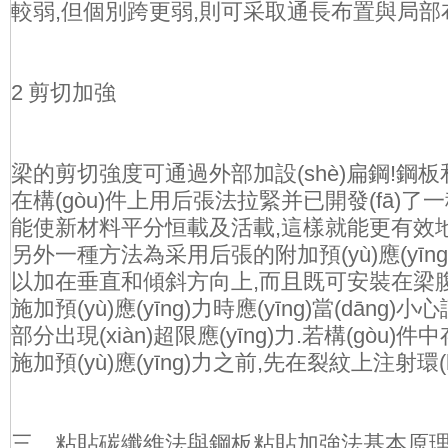
較弱,但個別跨更弱,則可采取通長布置與局部布置
2 剪切加強
梁的剪切強度可通過外部加設(shè)扁鋼!鋼
在構(gòu)件上用后張法拉緊并已開發(fā)
能使新材料平分恒載及活載,這樣就能更有效
另外一種方法為采用后張的附加預(yù)應(yīng)力
以加在垂直和傾斜方向上,而且既可安裝在梁腹板內(
施加預(yù)應(yīng)力時應(yīng)當(dāng)小心謹
部分出現(xiàn)超限應(yīng)力.若構(gò
施加預(yù)應(yīng)力之前,先在裂紋上注射環(
三．粘貼碳纖維法與鋼板粘貼加強法基本原理是一