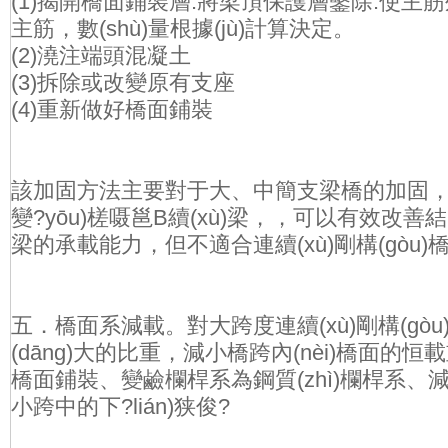
(1)揭開橋面鋪裝層.將梁頂保護層鑿除.使主筋
主筋，數(shù)量根據(jù)計算決定。
(2)澆注端頭混凝土
(3)拆除或改變原有支座
(4)重新做好橋面鋪裝
該加固方法主要對于大、中簡支梁橋的加固，將多
變?yōu)槎嗫邕B續(xù)梁，，可以有效改善
梁的承載能力，但不適合連續(xù)剛構(gò
五．橋面系減載。對大跨度連續(xù)剛構(g
(dāng)大的比重，減小橋跨內(nèi)橋
橋面鋪裝、變鹼欄桿系為鋼質(zhì)欄桿
小跨中的下?lián)狭俊?