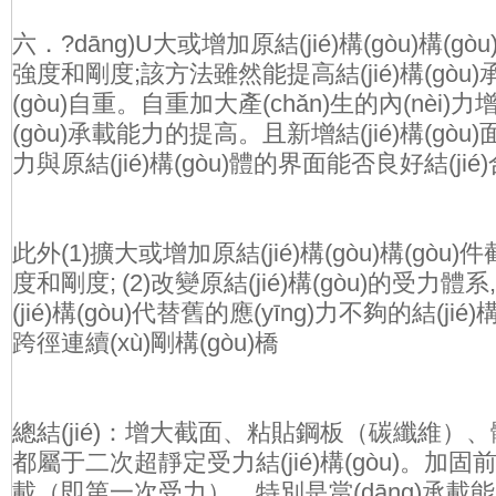
六．?dāng)U大或增加原結(jié)構(gòu)構(gò
強度和剛度;該方法雖然能提高結(jié)構(gòu)
(gòu)自重。自重加大產(chǎn)生的內(nèi
(gòu)承載能力的提高。且新增結(jié)構(gòu)
力與原結(jié)構(gòu)體的界面能否良好結(jié)
此外(1)擴大或增加原結(jié)構(gòu)構(gòu)件
度和剛度; (2)改變原結(jié)構(gòu)的受
(jié)構(gòu)代替舊的應(yīng)力不夠的結(j
跨徑連續(xù)剛構(gòu)橋
總結(jié)：增大截面、粘貼鋼板（碳纖維）
都屬于二次超靜定受力結(jié)構(gòu)。加固前原結(
載（即第一次受力），特別是當(dāng)承載能力