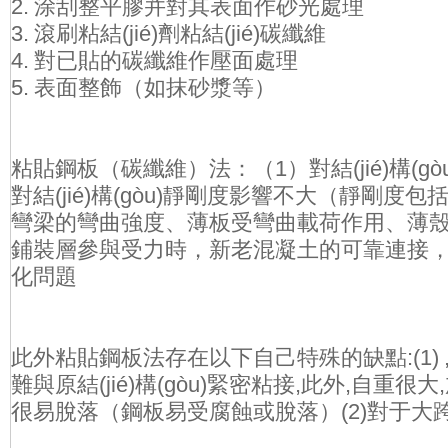
2. 涂刮整平膠并對其表面作砂光處理
3. 滾刷粘結(jié)劑粘結(jié)碳纖維
4. 對已貼的碳纖維作壓面處理
5. 表面整飾（如抹砂漿等）
粘貼鋼板（碳纖維）法：（1）對結(jié)構(gòu
對結(jié)構(gòu)靜剛度影響不大（靜剛度包括等直
彎梁的彎曲強度、薄板受彎曲載荷作用、薄
鋪裝層參與受力時，新老混凝土的可靠連接
化問題
此外粘貼鋼板法存在以下自己特殊的缺點:(1) 
難與原結(jié)構(gòu)緊密粘接,此外,自重很
很易脫落（鋼板易受腐蝕或脫落）(2)對于大