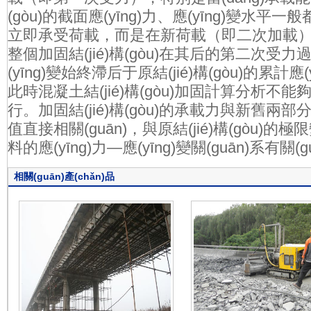
(gòu)的截面應(yīng)力、應(yīng)
立即承受荷載，而是在新荷載（即二次加載）
整個加固結(jié)構(gòu)在其后的第二次受力過程
(yīng)變始終滯后于原結(jié)構(gòu)的累計應(
此時混凝土結(jié)構(gòu)加固計算分析不能夠完
行。加固結(jié)構(gòu)的承載力與新舊兩部
值直接相關(guān)，與原結(jié)構(gòu)的極
料的應(yīng)力—應(yīng)變關(guān)系有關
相關(guān)產(chǎn)品